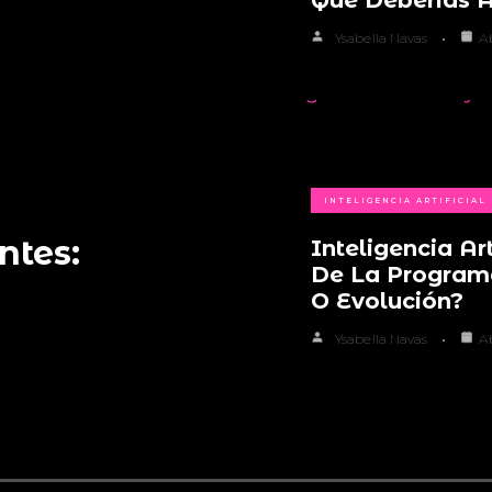
Qué Deberías 
Ysabella Navas
A
INTELIGENCIA ARTIFICIAL
ntes:
Inteligencia Art
De La Program
O Evolución?
Ysabella Navas
A