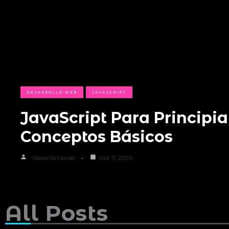
DESARROLLO WEB
JAVASCRIPT
JavaScript Para Principia
Conceptos Básicos
Ysabella Navas
Abr 11, 2025
All Posts