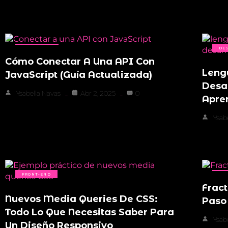
JAVASCRIPT
DES
Cómo Conectar A Una API Con
Leng
JavaScript (Guía Actualizada)
Desar
Ysabella Navas
Abr 2, 2025
0
Apre
Ysab
FRONT-END
PY
Fract
Nuevos Media Queries De CSS:
Paso
Todo Lo Que Necesitas Saber Para
Ysab
Un Diseño Responsivo