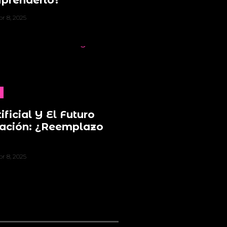
Aprenderlo?
br 8, 2025
ificial Y El Futuro
ación: ¿Reemplazo
br 8, 2025