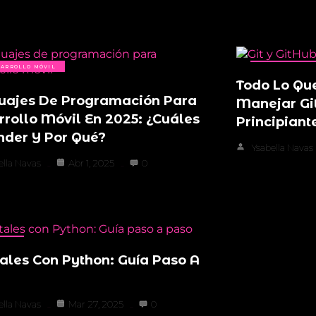
ARROLLO MÓVIL
GIT & GITHUB
Todo Lo Qu
uajes De Programación Para
Manejar Git
rollo Móvil En 2025: ¿Cuáles
Principiant
nder Y Por Qué?
Ysabella Navas
ella Navas
Abr 1, 2025
0
THON
ales Con Python: Guía Paso A
ella Navas
Mar 27, 2025
0